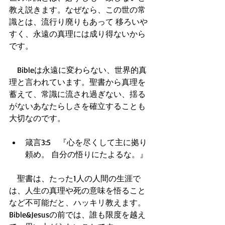
教え説きます。なぜなら、この世の常
識とは、流行り廃りもあって 移ろいや
すく、永遠の真理には成り得ないから
です。
　Bibleは永遠に変わらない、世界的真
理と言われています。聖書から真理を
蓄えて、常識に流され過ぎない、揺る
がないあなたらしさを確立することも
大切なのです。
箴言3:5　『心を尽くして主に拠り
頼め。 自分の悟りにたよるな。』  
　聖書は、たった1人の人間の生涯で
は、人生の真理や死の意味を悟ること
など不可能だと、ハッキリ教えます。
Bible&Jesusの前では、誰も限度を越え