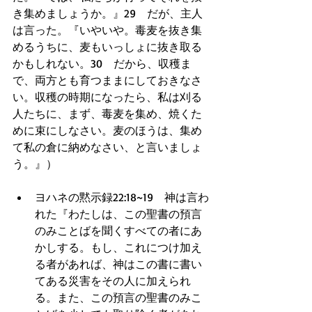
き集めましょうか。』29　だが、主人
は言った。『いやいや。毒麦を抜き集
めるうちに、麦もいっしょに抜き取る
かもしれない。30　だから、収穫ま
で、両方とも育つままにしておきなさ
い。収穫の時期になったら、私は刈る
人たちに、まず、毒麦を集め、焼くた
めに束にしなさい。麦のほうは、集め
て私の倉に納めなさい、と言いましょ
う。』） 
ヨハネの黙示録22:18~19　神は言わ
れた『わたしは、この聖書の預言
のみことばを聞くすべての者にあ
かしする。もし、これにつけ加え
る者があれば、神はこの書に書い
てある災害をその人に加えられ
る。また、この預言の聖書のみこ