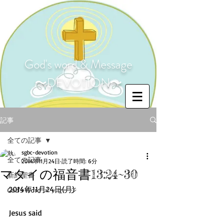
God's word & Message
〜DEVOTION〜
記事
全ての記事
sgbc-devotion
全ての記事
2014年11月24日
読了時間: 6分
マタイの福音書13:24~30
新約聖書
2014年11月24日(月) 
God's Word メッセージ
Jesus said