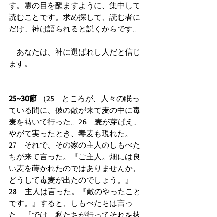
す。霊の目を醒ますように、集中して
読むことです。求め探して、読む者に
だけ、神は語られると説くからです。
　あなたは、神に選ばれし人だと信じ
ます。
25~30節
 （25　ところが、人々の眠っ
ている間に、彼の敵が来て麦の中に毒
麦を蒔いて行った。26　麦が芽ばえ、
やがて実ったとき、毒麦も現れた。
27　それで、その家の主人のしもべた
ちが来て言った。『ご主人。畑には良
い麦を蒔かれたのではありませんか。
どうして毒麦が出たのでしょう。』
28　主人は言った。『敵のやったこと
です。』すると、しもべたちは言っ
た。『では、私たちが行ってそれを抜