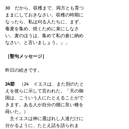
30　だから、収穫まで、両方とも育つ
ままにしておきなさい。収穫の時期に
なったら、私は刈る人たちに、まず、
毒麦を集め、焼くために束にしなさ
い。麦のほうは、集めて私の倉に納め
なさい、と言いましょう。』」
［聖句メッセージ］
昨日の続きです。
24節　
（24　イエスは、また別のたと
えを彼らに示して言われた。「天の御
国は、こういう人にたとえることがで
きます。ある人が自分の畑に良い種を
蒔いた。） 
　主イエスは神に選ばれし人達だけに
分かるように、たとえ話を語られま