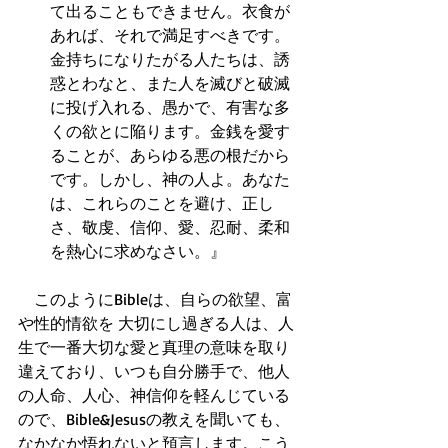
て出ることもできません。衣食が
あれば、それで満足すべきです。
金持ちになりたがる人たちは、誘
惑とわなと、また人を滅びと破滅
に投げ入れる、愚かで、有害な多
くの欲とに陥ります。金銭を愛す
ることが、あらゆる悪の根だから
です。しかし、神の人よ。あなた
は、これらのことを避け、正し
さ、敬虔、信仰、愛、忍耐、柔和
を熱心に求めなさい。』  
　このようにBibleは、自らの欲望、富
や性的情欲を 大切にし過ぎる人は、人
生で一番大切な愛と真理の意味を取り
違えており、いつも自分勝手で、他人
の人命、人心、神信仰を軽んじている
ので、Bible&Jesusの教えを聞いても、
なかなか悟れないと預言します。こう