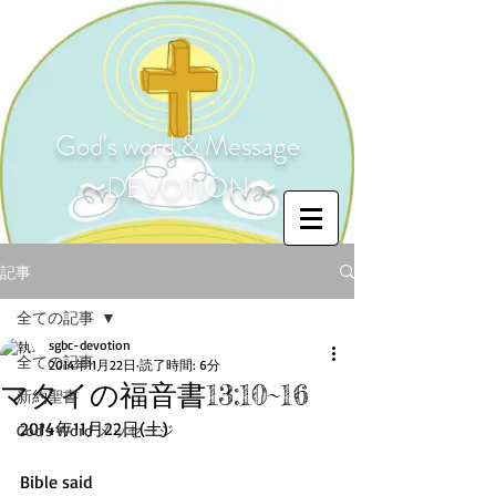
God's word & Message
〜DEVOTION〜
記事
全ての記事
sgbc-devotion
全ての記事
2014年11月22日
読了時間: 6分
マタイの福音書13:10~16
新約聖書
2014年11月22日(土) 
God's Word メッセージ
Bible said