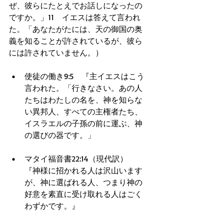
ぜ、彼らにたとえでお話しになったの
ですか。」11　イエスは答えて言われ
た。「あなたがたには、天の御国の奥
義を知ることが許されているが、彼ら
には許されていません。） 
使徒の働き9:5　『主イエスはこう
言われた。「行きなさい。あの人
たちはわたしの名を、神を知らな
い異邦人、すべての主権者たち、
イスラエルの子孫の前に運ぶ、神
の選びの器です。」  
マタイ福音書22:14（現代訳）　
『神様に招かれる人は沢山います
が、神に選ばれる人、つまり神の
好意を素直に受け取れる人はごく
わずかです。』  