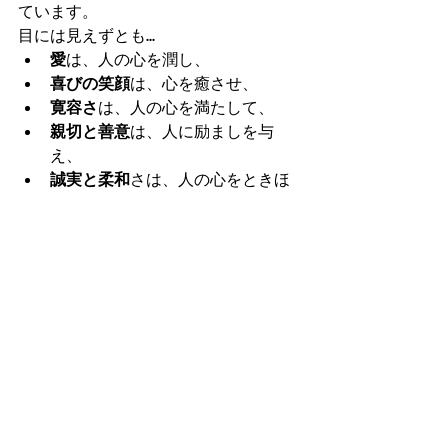
ています。 
目には見えずとも...  
愛
は、人の心を潤し、  
喜びの笑顔
は、心を癒させ、  
寛容さ
は、人の心を満たして、  
親切と善意
は、人に励ましを与
え、  
誠実と柔和
さは、人の心をときほ
ぐして、  
正しさ
は、自信を深め、  
信仰
は、人を永遠に救い、  
敬虔さ
とは、神を知り、  
忍耐
は、品格と人生の感動を生ま
せて、  
自制
とは、神の大きな報いと周囲
を平和にできる、神の御力が宿っ
ているのです。  
　神を味方につけられる 真のクリスチ
ャンLIFEとは、いつも、目に見えない 