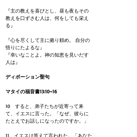
『主の教えを喜びとし、昼も夜もその
教えを口ずさむ人は、何をしても栄え
る』
『心を尽くして主に拠り頼め。 自分の
悟りにたよるな』 
『幸いなことよ。神の知恵を見いだす
人は』 
ディボーション聖句
マタイの福音書13:10~16
10　すると、弟子たちが近寄って来
て、イエスに言った。「なぜ、彼らに
たとえでお話しになったのですか。」
11　イエスは答えて言われた。「あなた