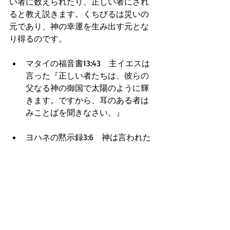
い者に数えられたり、正しい者にされ
ると教え説きます。くちびるは災いの
元であり、神の幸運を生み出す元とな
り得るのです。
マタイの福音書13:43　主イエスは
言った『正しい者たちは、彼らの
父なる神の御国で太陽のように輝
きます。ですから、耳のある者は
みことばを聞きなさい。』  
ヨハネの黙示録3:6　神は言われた
『耳のある者は御霊が諸教会に言
われることを聞きなさい。』  
　このようにBibleは、日々の生活で
Bibleを読む習慣をつけるだけで、あな
たの心の倉は正しいもので満たされて
いくと、約束してくれています。正し