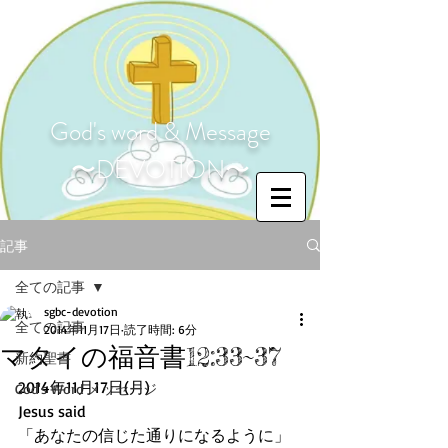
God's word & Message
〜DEVOTION〜
記事
全ての記事
sgbc-devotion
全ての記事
2014年11月17日
読了時間: 6分
マタイの福音書12:33~37
新約聖書
2014年11月17日(月) 
God's Word メッセージ
Jesus said 
「あなたの信じた通りになるように」