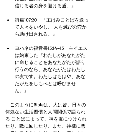
信じる者の身を避ける盾。』  
詩篇107:20　『主はみことばを送っ
て人々をいやし、 人を滅びの穴か
ら助け出される。』  
ヨハネの福音書15:14~15　主イエス
は約束した『わたしがあなたがた
に命じることをあなたがたが語り
行うのなら、あなたがたはわたし
の友です。わたしはもはや、あな
たがたをしもべとは呼びませ
ん。』  
　このようにBibleは、人は皆、日々の
何気ない生活習慣と人間関係で語られ
る ことばによって、神を友につけられ
たり、敵に回したり、また、神様に悪