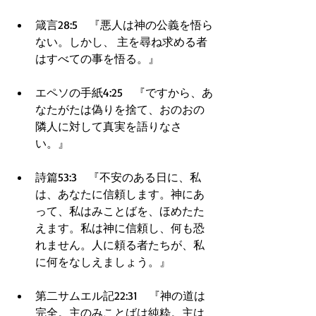
箴言28:5　『悪人は神の公義を悟ら
ない。しかし、 主を尋ね求める者
はすべての事を悟る。』  
エペソの手紙4:25　『ですから、あ
なたがたは偽りを捨て、おのおの
隣人に対して真実を語りなさ
い。』  
詩篇53:3　『不安のある日に、私
は、あなたに信頼します。神にあ
って、私はみことばを、ほめたた
えます。私は神に信頼し、何も恐
れません。人に頼る者たちが、私
に何をなしえましょう。』  
第二サムエル記22:31　『神の道は
完全。主のみことばは純粋。主は