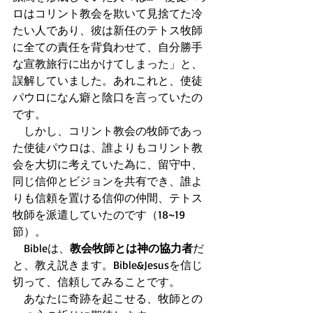
ロはコリント教会を欺いて見捨てた冷
たい人であり、彼は新任のテトス牧師
に全ての責任を背負わせて、自分勝手
な宣教旅行に出かけてしまった」と、
誤解していました。あれこれと、使徒
パウロになん癖と陰口を言っていたの
です。 
　しかし、コリント教会の牧師であっ
た使徒パウロは、誰よりもコリント教
会を大切に考えていた為に、留守中、
同じ信仰とビジョンを共有でき、誰よ
りも信頼を置ける信仰の仲間、テトス
牧師を派遣していたのです（18~19
節）。 
　Bibleは、
教会牧師とは神の協力者
だ
と、教え説きます。Bible&Jesusを信じ
切って、信頼してみることです。 
　あなたに奇跡を起こせる、牧師との