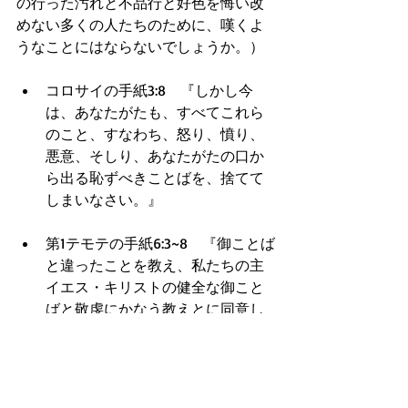
の行った汚れと不品行と好色を悔い改
めない多くの人たちのために、嘆くよ
うなことにはならないでしょうか。） 
コロサイの手紙3:8　『しかし今
は、あなたがたも、すべてこれら
のこと、すなわち、怒り、憤り、
悪意、そしり、あなたがたの口か
ら出る恥ずべきことばを、捨てて
しまいなさい。』  
第1テモテの手紙6:3~8　『御ことば
と違ったことを教え、私たちの主
イエス・キリストの健全な御こと
ばと敬虔にかなう教えとに同意し
ない人がいるなら、その人は高慢
になっており、何一つ悟らず、疑
いをかけたり、ことばの争いをし
たりする病気にかかっているので