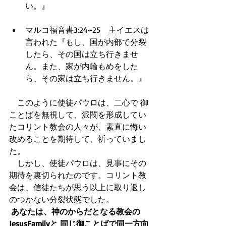
い。』  
マルコ福音書3:24~25　主イエスは
言われた『もし、国が内部で分裂
したら、その国は立ち行きませ
ん。また、家が内輪もめをした
ら、その家は立ち行きません。』  
　このように使徒パウロは、二心で 御
ことばを無視して、派閥を形成してい
たコリント教会の人々が、素直に悔い
改めることを期待して、祈っていまし
た。 
　しかし、使徒パウロは、見事にその
期待を裏切られたのです。コリント教
会は、信徒たちが思う以上に取り返し
のつかない分裂状態でした。 
あなたは、神のからだとなる教会の
JesusFamilyと 同じ御ことばで同一方向