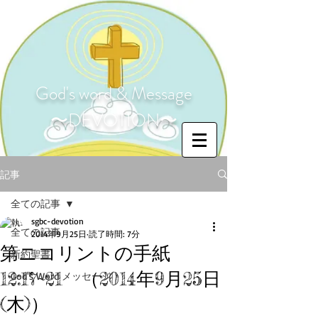
God's word & Message
〜DEVOTION〜
記事
全ての記事
sgbc-devotion
全ての記事
2014年9月25日
読了時間: 7分
第ニコリントの手紙
新約聖書
12:17~21 （2014年9月25日
God's Word メッセージ
(木)）