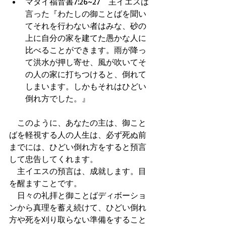
マタイ福音書7:26~27　主イエスは
言った『わたしの御ことばを聞い
てそれを行わない者はみな、砂の
上に自分の家を建てた愚かな人に
比べることができます。雨が降っ
て洪水が押し寄せ、風が吹いてそ
の人の家に打ちつけると、倒れて
しまいます。しかもそれはひどい
倒れ方でした。』  
　このように、あなたの主は、御こと
ばを軽視する人の人生は、必ず死ぬ前
までには、ひどい倒れ方をすると預言
して忠告してくれます。 
　主イエスの預言は、成就します。目
を醒ますことです。 
　日々の礼拝と御ことばディボーショ
ンから真理を蓄え続けて、ひどい倒れ
方や死を刈り取らない準備をすること