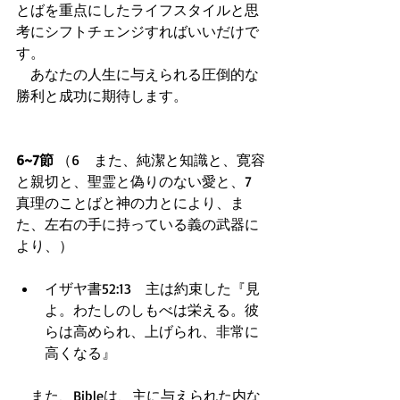
とばを重点にしたライフスタイルと思
考にシフトチェンジすればいいだけで
す。 
　あなたの人生に与えられる圧倒的な
勝利と成功に期待します。 
6~7節
 （6　また、純潔と知識と、寛容
と親切と、聖霊と偽りのない愛と、7　
真理のことばと神の力とにより、ま
た、左右の手に持っている義の武器に
より、） 
イザヤ書52:13　主は約束した『見
よ。わたしのしもべは栄える。彼
らは高められ、上げられ、非常に
高くなる』  
　また、Bibleは、主に与えられた内な