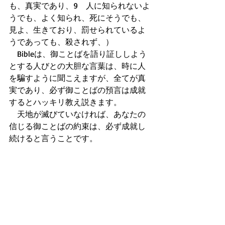
も、真実であり、9　人に知られないよ
うでも、よく知られ、死にそうでも、
見よ、生きており、罰せられているよ
うであっても、殺されず、） 
　Bibleは、御ことばを語り証ししよう
とする人びとの大胆な言葉は、時に人
を騙すように聞こえますが、全てが真
実であり、必ず御ことばの預言は成就
するとハッキリ教え説きます。 
　天地が滅びていなければ、あなたの
信じる御ことばの約束は、必ず成就し
続けると言うことです。 
　ただ、信じることです。 
10節
 （10　悲しんでいるようでも、い
つも喜んでおり、貧しいようでも、多
くの人を富ませ、何も持たないようで
も、すべてのものを持っています。） 