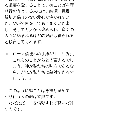
る聖霊を愛することで、御ことばを守
り行おうとする人には、純潔・寛容・
親切と偽りのない愛心が注がれてい
き、やがて何をしてもうまくいき出
し、そして万人から褒められ、多くの
人々に妬まれるほどの好評も得られる
と預言してくれます。 
ローマ信徒への手紙8:31　『では、
これらのことからどう言えるでし
ょう。神が私たちの味方であるな
ら、だれが私たちに敵対できるで
しょう。』  
　このように御ことばを握り締めて、
守り行う人の敵は皆無です。 
　ただただ、主を信頼すれば良いだけ
なのです。 