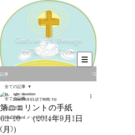
God's word & Message
〜DEVOTION〜
記事
全ての記事
sgbc-devotion
全ての記事
2014年9月1日
読了時間: 7分
第ニコリントの手紙
新約聖書
6:1~10 （2014年9月1日
God's Word メッセージ
(月)）